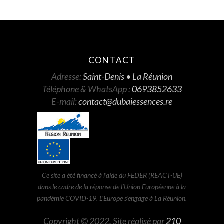
CONTACT
Adresse:
Saint-Denis • La Réunion
Téléphone & WhatsApp :
0693852633
E-mail:
contact@dubaiessences.re
Ce site a été financé à l’aide du FEDER (REACT-UE)
dans le cadre de la réponse de l’Union Européenne à la
pandémie COVID-19. L’Europe s’engage à La Réunion.
Copyright © 2022. Site réalisé par
210