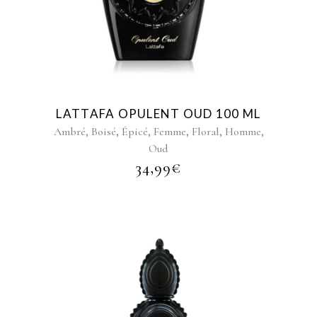
LATTAFA OPULENT OUD 100 ML
,
,
,
,
,
,
Ambré
Boisé
Épicé
Femme
Floral
Homme
Oud
34,99
€