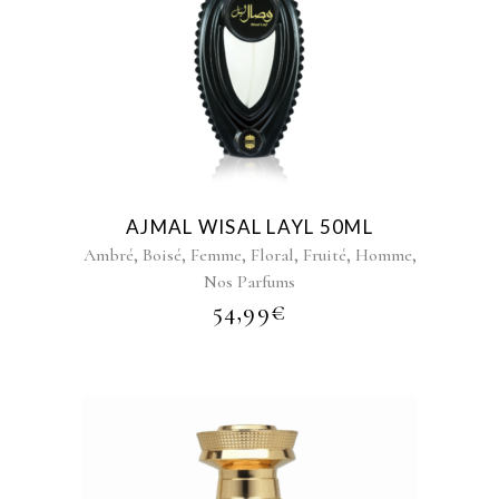
AJMAL WISAL LAYL 50ML
,
,
,
,
,
,
Ambré
Boisé
Femme
Floral
Fruité
Homme
Nos Parfums
54,99
€