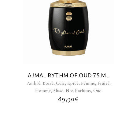
AJMAL RYTHM OF OUD 75 ML
,
,
,
,
,
,
Ambré
Boisé
Cuir
Épicé
Femme
Fruité
,
,
,
Homme
Musc
Nos Parfums
Oud
89,90
€