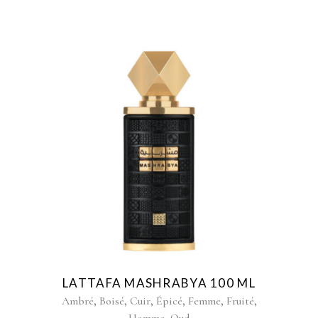
LATTAFA MASHRABYA 100 ML
,
,
,
,
,
,
Ambré
Boisé
Cuir
Épicé
Femme
Fruité
,