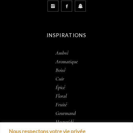
INSPIRATIONS
Ambré
Aromatique
Boisé
Cuir
Épicé
Floral
Fruité
Gourmand
Hesperidé
Musc
Nous respectons votre vie privée