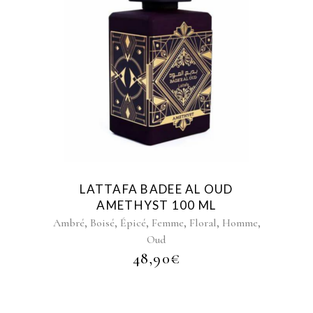
LATTAFA BADEE AL OUD
AMETHYST 100 ML
,
,
,
,
,
,
Ambré
Boisé
Épicé
Femme
Floral
Homme
Oud
48,90
€