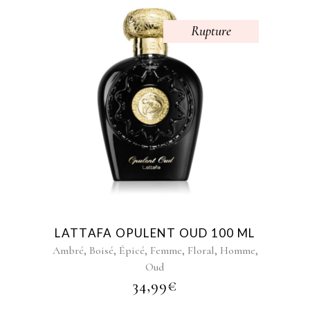
Rupture
LATTAFA OPULENT OUD 100 ML
,
,
,
,
,
,
Ambré
Boisé
Épicé
Femme
Floral
Homme
Oud
34,99
€